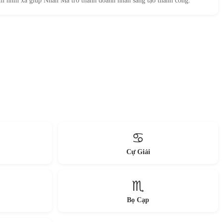
m nhìn xa giúp Nhân Mã trở thành doanh nhân sáng tạo thành công.
♋
Cự Giải
♏
Bọ Cạp