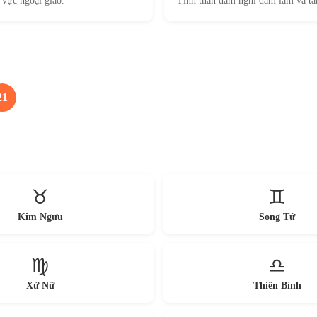
 vực ngoại giao.
Tinh thần dám nghĩ dám làm và tầ
21
♉
♊
Kim Ngưu
Song Tử
♍
♎
Xử Nữ
Thiên Bình