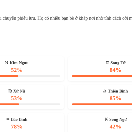
 chuyện phiêu lưu. Họ có nhiều bạn bè ở khắp nơi nhờ tính cách cởi m
♉ Kim Ngưu
♊ Song Tử
52%
84%
♍ Xử Nữ
♎ Thiên Bình
53%
85%
♒ Bảo Bình
♓ Song Ngư
78%
42%