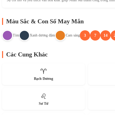
Sự cởi mở và yêu thích văn hóa khác giúp Nhân Mã thành công trong lĩnh
Màu Sắc & Con Số May Mắn
3
7
14
Tím
Xanh dương đậm
Cam sáng
Các Cung Khác
♈
Bạch Dương
♌
Sư Tử