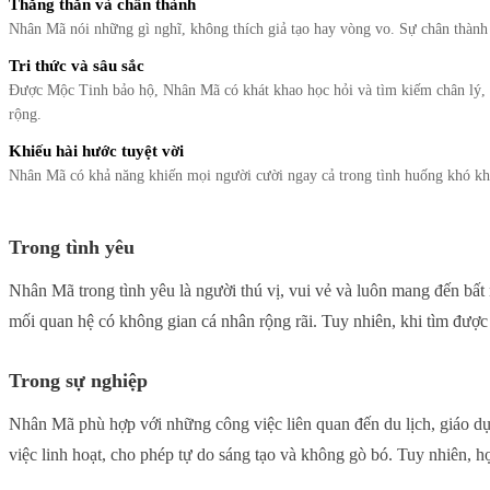
Thẳng thắn và chân thành
Nhân Mã nói những gì nghĩ, không thích giả tạo hay vòng vo. Sự chân thành 
Tri thức và sâu sắc
Được Mộc Tinh bảo hộ, Nhân Mã có khát khao học hỏi và tìm kiếm chân lý, k
rộng.
Khiếu hài hước tuyệt vời
Nhân Mã có khả năng khiến mọi người cười ngay cả trong tình huống khó kh
Trong tình yêu
Nhân Mã trong tình yêu là người thú vị, vui vẻ và luôn mang đến bất
mối quan hệ có không gian cá nhân rộng rãi. Tuy nhiên, khi tìm đư
Trong sự nghiệp
Nhân Mã phù hợp với những công việc liên quan đến du lịch, giáo dục
việc linh hoạt, cho phép tự do sáng tạo và không gò bó. Tuy nhiên, họ